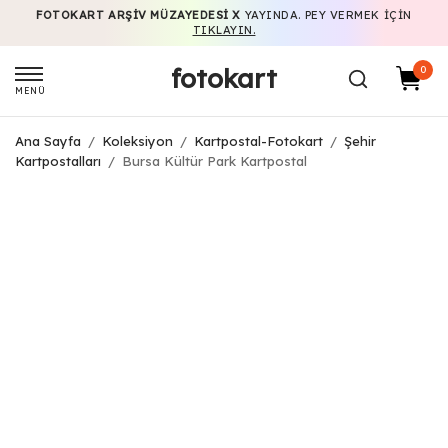
FOTOKART ARŞIV MÜZAYEDESI X
YAYINDA. PEY VERMEK IÇIN
TIKLAYIN.
fotokart
0
MENÜ
Ana Sayfa
/
Koleksiyon
/
Kartpostal-Fotokart
/
Şehir
Kartpostalları
/
Bursa Kültür Park Kartpostal