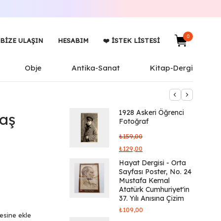
0
BIZE ULAŞIN
HESABIM
❤️ İSTEK LISTESI
Obje
Antika-Sanat
Kitap-Dergi
1928 Askeri Öğrenci
maş
Fotoğraf
₺
159,00
₺
129,00
Hayat Dergisi - Orta
Sayfası Poster, No. 24
Mustafa Kemal
Atatürk Cumhuriyet'in
37. Yılı Anısına Çizim
₺
109,00
tesine ekle