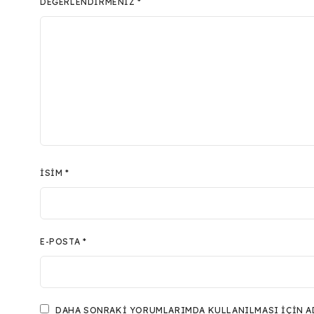
DEĞERLENDIRMENIZ
*
İSIM
*
E-POSTA
*
DAHA SONRAKI YORUMLARIMDA KULLANILMASI IÇIN ADI