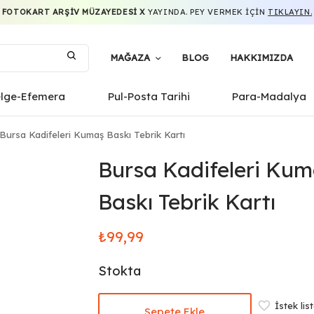
FOTOKART ARŞIV MÜZAYEDESI X
YAYINDA. PEY VERMEK IÇIN
TIKLAYIN.
MAĞAZA
BLOG
HAKKIMIZDA
elge-Efemera
Pul-Posta Tarihi
Para-Madalya
Bursa Kadifeleri Kumaş Baskı Tebrik Kartı
Bursa Kadifeleri Ku
Baskı Tebrik Kartı
₺
99,99
Stokta
İstek lis
Sepete Ekle