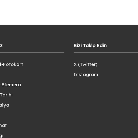
iz
Bizi Takip Edin
l-Fotokart
X (Twitter)
Instagram
e-Efemera
Tarihi
alya
nat
gi