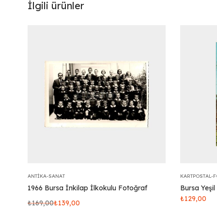
İlgili ürünler
ANTIKA-SANAT
KARTPOSTAL-
1966 Bursa İnkilap İlkokulu Fotoğraf
Bursa Yeşil
₺
129,00
₺
169,00
₺
139,00