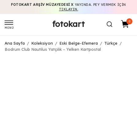
FOTOKART ARŞIV MÜZAYEDESI X
YAYINDA. PEY VERMEK IÇIN
TIKLAYIN.
fotokart
0
MENÜ
Ana Sayfa
/
Koleksiyon
/
Eski Belge-Efemera
/
Türkçe
/
Bodrum Club Nautilus Yatçılık – Yelken Kartpostal