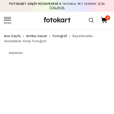
FOTOKART ARŞIV MÜZAYEDESI X
YAYINDA. PEY VERMEK IÇIN
TIKLAYIN.
fotokart
0
MENÜ
Ana Sayfa
/
Antika-Sanat
/
Fotoğraf
/
Beyefendiler
Vesikalıklar Kolaj Fotoğraf
İNDIRIM!