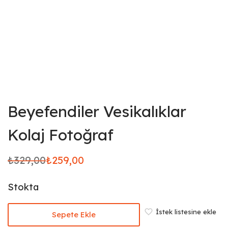
Beyefendiler Vesikalıklar
Kolaj Fotoğraf
₺
329,00
₺
259,00
Orijinal
Şu
fiyat:
andaki
Stokta
₺329,00.
fiyat:
₺259,00.
İstek listesine ekle
Sepete Ekle