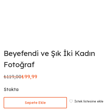
Beyefendi ve Şık İki Kadın
Fotoğraf
₺
119,00
₺
99,99
Orijinal
Şu
fiyat:
andaki
Stokta
₺119,00.
fiyat:
₺99,99.
İstek listesine ekle
Sepete Ekle