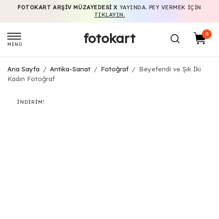
FOTOKART ARŞIV MÜZAYEDESI X
YAYINDA. PEY VERMEK IÇIN
TIKLAYIN.
fotokart
0
MENÜ
Ana Sayfa
/
Antika-Sanat
/
Fotoğraf
/
Beyefendi ve Şık İki
Kadın Fotoğraf
İNDIRIM!