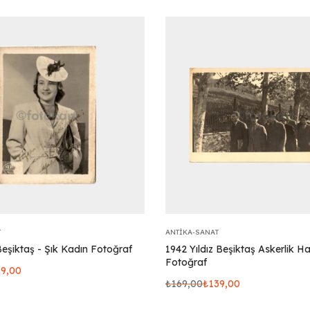
T
ANTIKA-SANAT
eşiktaş - Şık Kadın Fotoğraf
1942 Yıldız Beşiktaş Askerlik Ha
Fotoğraf
19,00
₺
169,00
₺
139,00