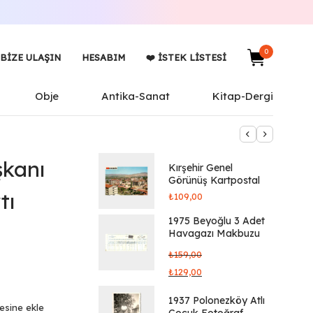
0
BIZE ULAŞIN
HESABIM
❤️ İSTEK LISTESI
Obje
Antika-Sanat
Kitap-Dergi
şkanı
Kırşehir Genel
Görünüş Kartpostal
tı
₺
109,00
1975 Beyoğlu 3 Adet
Havagazı Makbuzu
₺
159,00
₺
129,00
1937 Polonezköy Atlı
tesine ekle
Çocuk Fotoğraf