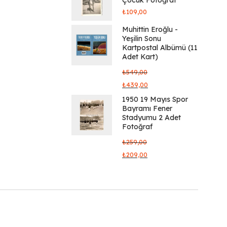
₺
109,00
Muhittin Eroğlu -
Yeşilin Sonu
Kartpostal Albümü (11
Adet Kart)
₺
549,00
₺
439,00
1950 19 Mayıs Spor
Bayramı Fener
Stadyumu 2 Adet
Fotoğraf
₺
259,00
₺
209,00