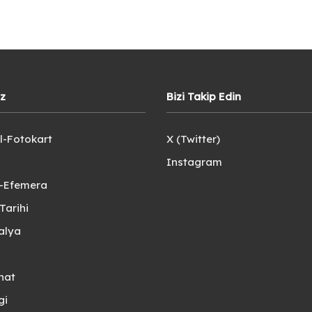
iz
Bizi Takip Edin
l-Fotokart
X (Twitter)
Instagram
e-Efemera
Tarihi
alya
nat
gi