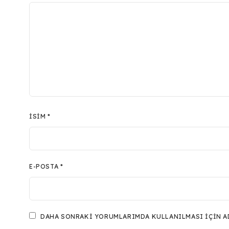
İSIM
*
E-POSTA
*
DAHA SONRAKI YORUMLARIMDA KULLANILMASI IÇIN ADI