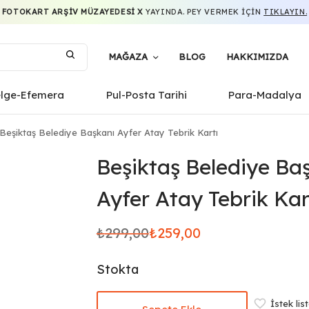
FOTOKART ARŞIV MÜZAYEDESI X
YAYINDA. PEY VERMEK IÇIN
TIKLAYIN.
MAĞAZA
BLOG
HAKKIMIZDA
elge-Efemera
Pul-Posta Tarihi
Para-Madalya
Beşiktaş Belediye Başkanı Ayfer Atay Tebrik Kartı
Beşiktaş Belediye Ba
Ayfer Atay Tebrik Kar
₺
299,00
₺
259,00
Orijinal
Şu
fiyat:
andaki
Stokta
₺299,00.
fiyat:
₺259,00.
İstek lis