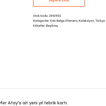
Sepete Ekle
Stok kodu:
2542902
Kategoriler:
Eski Belge-Efemera
,
Koleksiyon
,
Türkçe
Etiketler:
Beşiktaş
r Atay’a ait yeni yıl tebrik kartı.