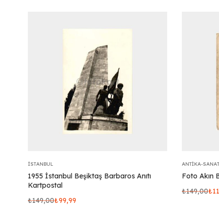
İSTANBUL
ANTIKA-SANA
1955 İstanbul Beşiktaş Barbaros Anıtı
Foto Akın B
Kartpostal
₺
149,00
₺
1
₺
149,00
₺
99,99