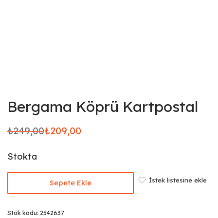
Bergama Köprü Kartpostal
₺
249,00
₺
209,00
Orijinal
Şu
fiyat:
andaki
Stokta
₺249,00.
fiyat:
₺209,00.
İstek listesine ekle
Sepete Ekle
Stok kodu:
2542637