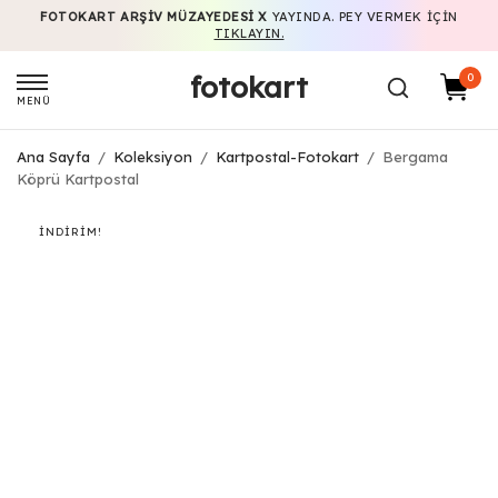
FOTOKART ARŞIV MÜZAYEDESI X
YAYINDA. PEY VERMEK IÇIN
TIKLAYIN.
fotokart
0
MENÜ
Ana Sayfa
/
Koleksiyon
/
Kartpostal-Fotokart
/
Bergama
Köprü Kartpostal
İNDIRIM!