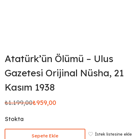
Atatürk’ün Ölümü – Ulus
Gazetesi Orijinal Nüsha, 21
Kasım 1938
₺
1.199,00
₺
959,00
Orijinal
Şu
fiyat:
andaki
Stokta
₺1.199,00.
fiyat:
₺959,00.
İstek listesine ekle
Sepete Ekle