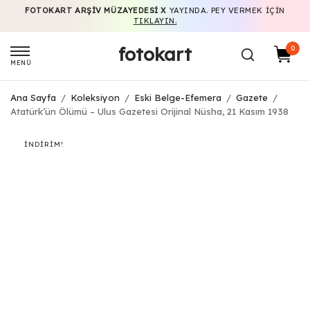
FOTOKART ARŞIV MÜZAYEDESI X
YAYINDA. PEY VERMEK IÇIN
TIKLAYIN.
fotokart
0
MENÜ
Ana Sayfa
/
Koleksiyon
/
Eski Belge-Efemera
/
Gazete
/
Atatürk’ün Ölümü – Ulus Gazetesi Orijinal Nüsha, 21 Kasım 1938
İNDIRIM!