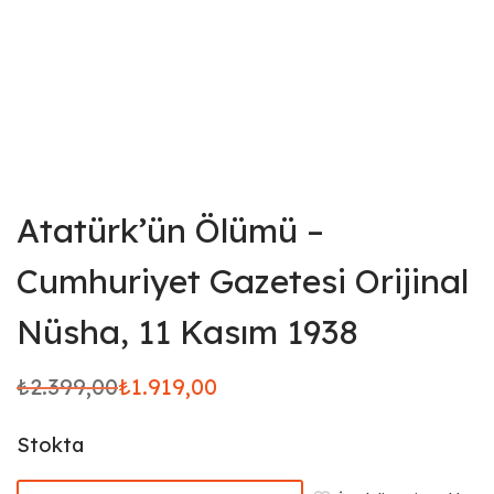
Atatürk’ün Ölümü –
Cumhuriyet Gazetesi Orijinal
Nüsha, 11 Kasım 1938
₺
2.399,00
₺
1.919,00
Orijinal
Şu andaki
fiyat:
fiyat:
Stokta
₺2.399,00.
₺1.919,00.