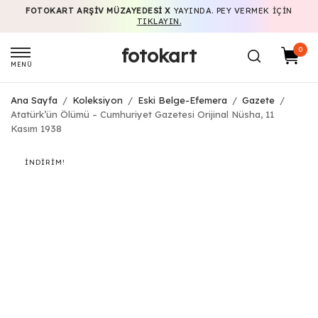
FOTOKART ARŞIV MÜZAYEDESI X
YAYINDA. PEY VERMEK IÇIN
TIKLAYIN.
fotokart
0
MENÜ
Ana Sayfa
/
Koleksiyon
/
Eski Belge-Efemera
/
Gazete
/
Atatürk’ün Ölümü – Cumhuriyet Gazetesi Orijinal Nüsha, 11
Kasım 1938
İNDIRIM!