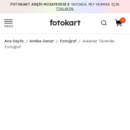
FOTOKART ARŞIV MÜZAYEDESI X
YAYINDA. PEY VERMEK IÇIN
TIKLAYIN.
fotokart
0
MENÜ
Ana Sayfa
/
Antika-Sanat
/
Fotoğraf
/
Askerler Törende
Fotoğraf