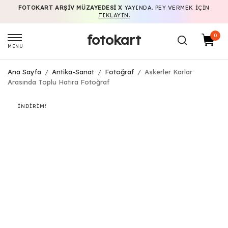
FOTOKART ARŞIV MÜZAYEDESI X
YAYINDA. PEY VERMEK IÇIN
TIKLAYIN.
fotokart
0
MENÜ
Ana Sayfa
/
Antika-Sanat
/
Fotoğraf
/
Askerler Karlar
Arasında Toplu Hatıra Fotoğraf
İNDIRIM!