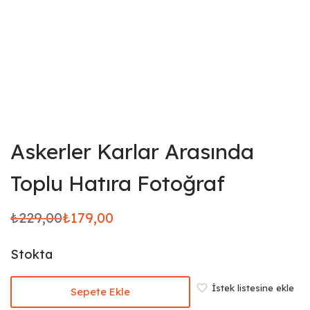
Askerler Karlar Arasında
Toplu Hatıra Fotoğraf
₺
229,00
₺
179,00
Orijinal
Şu
fiyat:
andaki
Stokta
₺229,00.
fiyat:
₺179,00.
İstek listesine ekle
Sepete Ekle