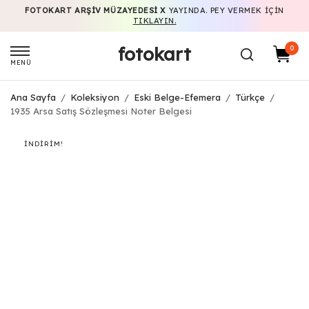
FOTOKART ARŞIV MÜZAYEDESI X
YAYINDA. PEY VERMEK IÇIN
TIKLAYIN.
fotokart
0
MENÜ
Ana Sayfa
/
Koleksiyon
/
Eski Belge-Efemera
/
Türkçe
/
1935 Arsa Satış Sözleşmesi Noter Belgesi
İNDIRIM!