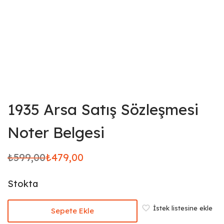
1935 Arsa Satış Sözleşmesi
Noter Belgesi
₺
599,00
₺
479,00
Orijinal
Şu
fiyat:
andaki
Stokta
₺599,00.
fiyat:
₺479,00.
İstek listesine ekle
Sepete Ekle