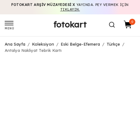
FOTOKART ARŞIV MÜZAYEDESI X
YAYINDA. PEY VERMEK IÇIN
TIKLAYIN.
fotokart
0
MENÜ
Ana Sayfa
/
Koleksiyon
/
Eski Belge-Efemera
/
Türkçe
/
Antalya Nakliyat Tebrik Kartı