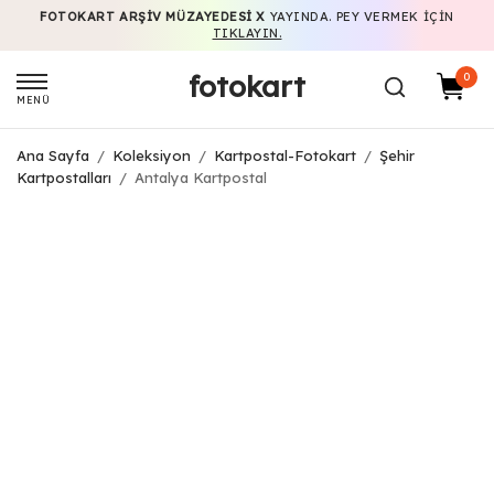
FOTOKART ARŞIV MÜZAYEDESI X
YAYINDA. PEY VERMEK IÇIN
TIKLAYIN.
fotokart
0
MENÜ
Ana Sayfa
/
Koleksiyon
/
Kartpostal-Fotokart
/
Şehir
Kartpostalları
/
Antalya Kartpostal