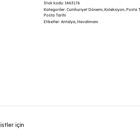
Stok kodu:
1463176
Kategoriler:
Cumhuriyet Dönemi
,
Koleksiyon
,
Posta T
Posta Tarihi
Etiketler:
Antalya
,
Havalimanı
stler için