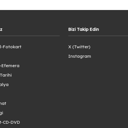
iz
Bizi Takip Edin
l-Fotokart
X (Twitter)
Instagram
e-Efemera
Tarihi
alya
nat
gi
et-CD-DVD