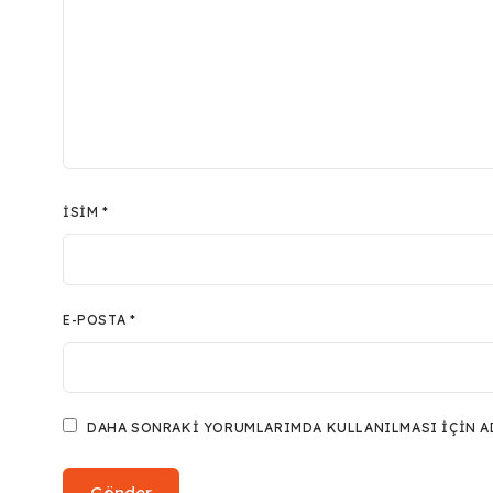
İSIM
*
E-POSTA
*
DAHA SONRAKI YORUMLARIMDA KULLANILMASI IÇIN ADI