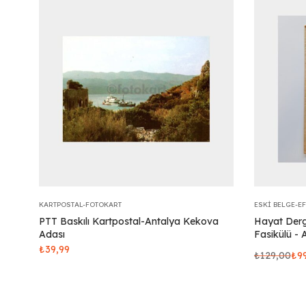
KARTPOSTAL-FOTOKART
ESKI BELGE-E
PTT Baskılı Kartpostal-Antalya Kekova
Hayat Dergi
Adası
Fasikülü - 
₺
39,99
₺
129,00
₺
9