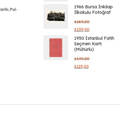
1966 Bursa İnkilap
arihi
,
Pul-
İlkokulu Fotoğraf
₺
169,00
₺
139,00
1950 İstanbul Fatih
Seçmen Kartı
(Mühürlü)
₺
149,00
₺
119,00