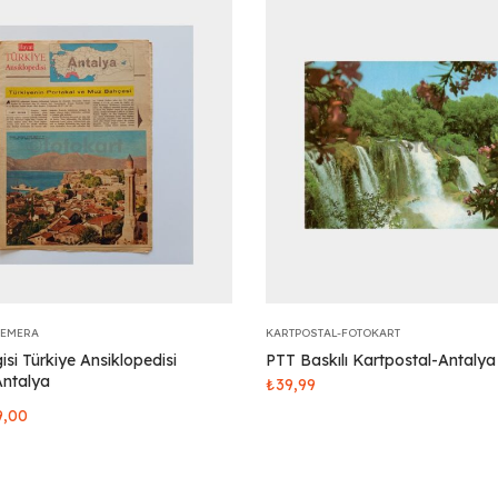
FEMERA
KARTPOSTAL-FOTOKART
si Türkiye Ansiklopedisi
PTT Baskılı Kartpostal-Antaly
Antalya
₺
39,99
9,00