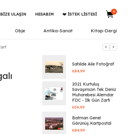
0
BIZE ULAŞIN
HESABIM
❤️ İSTEK LISTESI
Obje
Antika-Sanat
Kitap-Dergi
Zarf
Sahilde Aile Fotoğraf
₺
84,99
alı
2021 Kurtuluş
Savaşımızın Tek Deniz
Muharebesi Alemdar
FDC - İlk Gün Zarfı
₺
54,99
Batman Genel
Görünüş Kartpostal
₺
84,99