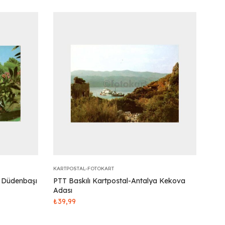
KARTPOSTAL-FOTOKART
a Düdenbaşı
PTT Baskılı Kartpostal-Antalya Kekova
Adası
₺
39,99