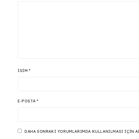
İSIM
*
E-POSTA
*
DAHA SONRAKI YORUMLARIMDA KULLANILMASI IÇIN ADI