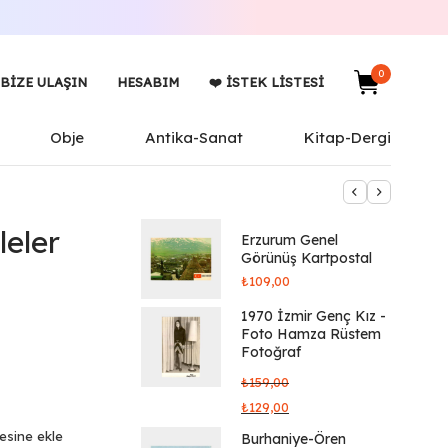
0
BIZE ULAŞIN
HESABIM
❤️ İSTEK LISTESI
Obje
Antika-Sanat
Kitap-Dergi
leler
Erzurum Genel
Görünüş Kartpostal
₺
109,00
1970 İzmir Genç Kız -
Foto Hamza Rüstem
Fotoğraf
₺
159,00
₺
129,00
tesine ekle
Burhaniye-Ören