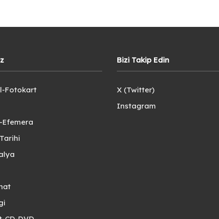
iz
Bizi Takip Edin
l-Fotokart
X (Twitter)
Instagram
e-Efemera
Tarihi
alya
nat
gi
et-CD-DVD