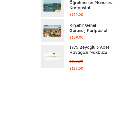
Öğretmenler Mahallesi
Kartpostal
₺
129,00
Kırşehir Genel
Görünüş Kartpostal
₺
109,00
1975 Beyoğlu 3 Adet
Havagazı Makbuzu
₺
159,00
₺
129,00