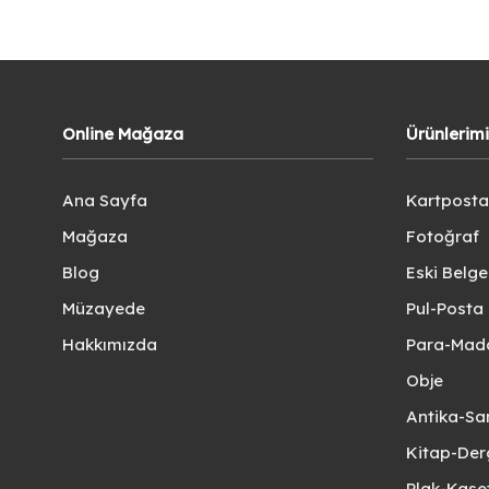
Online Mağaza
Ürünlerim
Ana Sayfa
Kartposta
Mağaza
Fotoğraf
Blog
Eski Belg
Müzayede
Pul-Posta 
Hakkımızda
Para-Mad
Obje
Antika-Sa
Kitap-Der
Plak-Kas