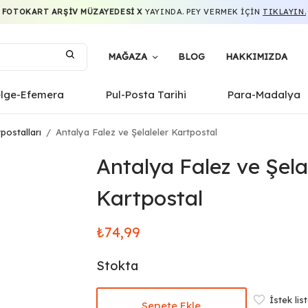
FOTOKART ARŞIV MÜZAYEDESI X
YAYINDA. PEY VERMEK IÇIN
TIKLAYIN.
MAĞAZA
BLOG
HAKKIMIZDA
elge-Efemera
Pul-Posta Tarihi
Para-Madalya
postalları
/
Antalya Falez ve Şelaleler Kartpostal
Antalya Falez ve Şela
Kartpostal
₺
74,99
Stokta
İstek lis
Sepete Ekle