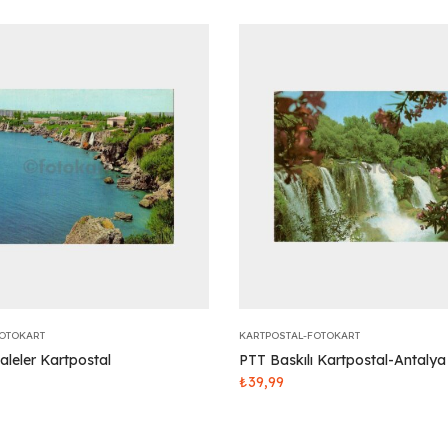
FOTOKART
KARTPOSTAL-FOTOKART
aleler Kartpostal
PTT Baskılı Kartpostal-Antaly
₺
39,99