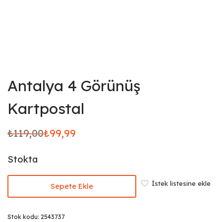
Antalya 4 Görünüş
Kartpostal
₺
119,00
₺
99,99
Orijinal
Şu
fiyat:
andaki
Stokta
₺119,00.
fiyat:
₺99,99.
İstek listesine ekle
Sepete Ekle
Stok kodu:
2543737