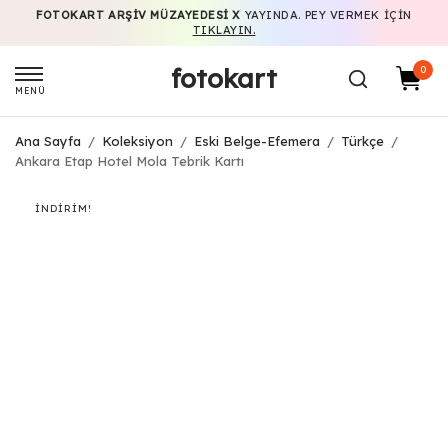
FOTOKART ARŞIV MÜZAYEDESI X
YAYINDA. PEY VERMEK IÇIN
TIKLAYIN.
fotokart
0
MENÜ
Ana Sayfa
/
Koleksiyon
/
Eski Belge-Efemera
/
Türkçe
/
Ankara Etap Hotel Mola Tebrik Kartı
İNDIRIM!