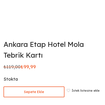
Ankara Etap Hotel Mola
Tebrik Kartı
₺
119,00
₺
99,99
Orijinal
Şu
fiyat:
andaki
Stokta
₺119,00.
fiyat:
₺99,99.
İstek listesine ekle
Sepete Ekle