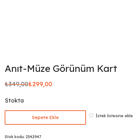
Anıt-Müze Görünüm Kart
₺
349,00
₺
299,00
Orijinal
Şu
fiyat:
andaki
Stokta
₺349,00.
fiyat:
₺299,00.
İstek listesine ekle
Sepete Ekle
Stok kodu:
2542947