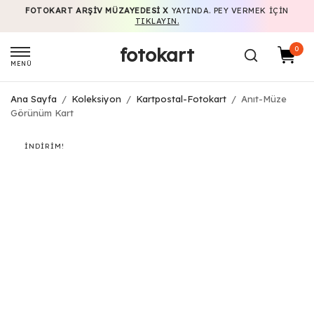
FOTOKART ARŞIV MÜZAYEDESI X
YAYINDA. PEY VERMEK IÇIN
TIKLAYIN.
fotokart
0
MENÜ
Ana Sayfa
/
Koleksiyon
/
Kartpostal-Fotokart
/
Anıt-Müze
Görünüm Kart
İNDIRIM!