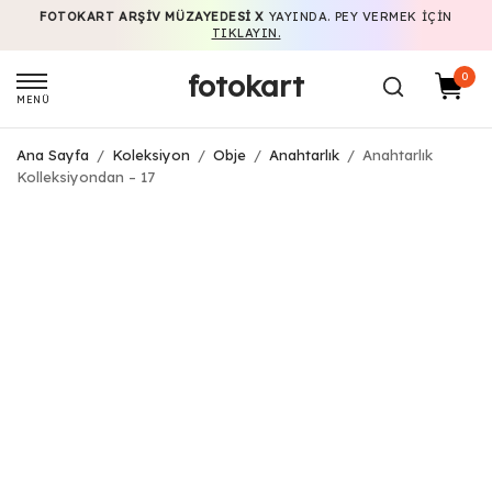
FOTOKART ARŞIV MÜZAYEDESI X
YAYINDA. PEY VERMEK IÇIN
TIKLAYIN.
fotokart
0
MENÜ
Ana Sayfa
/
Koleksiyon
/
Obje
/
Anahtarlık
/
Anahtarlık
Kolleksiyondan – 17