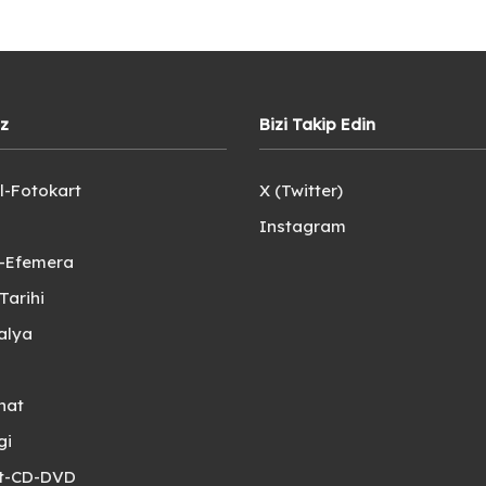
iz
Bizi Takip Edin
l-Fotokart
X (Twitter)
Instagram
e-Efemera
Tarihi
alya
nat
gi
et-CD-DVD