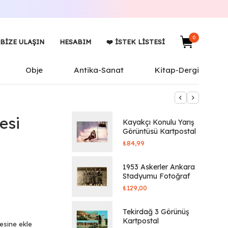
0
BIZE ULAŞIN
HESABIM
❤️ İSTEK LISTESI
Obje
Antika-Sanat
Kitap-Dergi
esi
Kayakçı Konulu Yarış
Görüntüsü Kartpostal
₺
84,99
1953 Askerler Ankara
Stadyumu Fotoğraf
₺
129,00
Tekirdağ 3 Görünüş
Kartpostal
tesine ekle