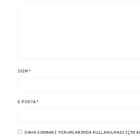
İSIM
*
E-POSTA
*
DAHA SONRAKI YORUMLARIMDA KULLANILMASI IÇIN ADI