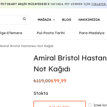
FOTOKART ARŞIV MÜZAYEDESI X
YAYINDA. PEY VERMEK IÇIN
TIKLAYIN.
MAĞAZA
BLOG
HAKKIMIZDA
elge-Efemera
Pul-Posta Tarihi
Para-Madalya
Amiral Bristol Hastanesi Not Kağıdı
Amiral Bristol Hastan
Not Kağıdı
₺
119,00
₺
99,99
Orijinal
Şu
fiyat:
andaki
Stokta
₺119,00.
fiyat:
₺99,99.
İstek lis