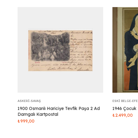
ASKERI-SAVAŞ
ESKI BELGE-EF
1900 Osmanlı Hariciye Tevfik Paşa 2 Ad
1946 Çocuk 
Damgalı Kartpostal
₺
2.499,00
₺
999,00