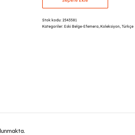
Sepete Ekle
Stok kodu:
2543581
Kategoriler:
Eski Belge-Efemera
,
Koleksiyon
,
Türkçe
ulunmakta.