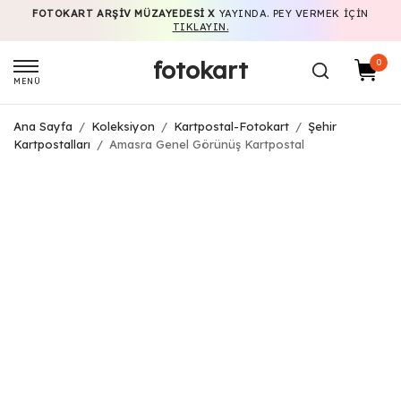
FOTOKART ARŞIV MÜZAYEDESI X
YAYINDA. PEY VERMEK IÇIN
TIKLAYIN.
fotokart
0
MENÜ
Ana Sayfa
/
Koleksiyon
/
Kartpostal-Fotokart
/
Şehir
Kartpostalları
/
Amasra Genel Görünüş Kartpostal