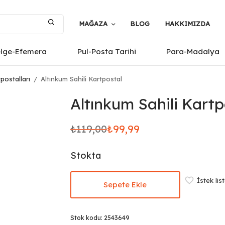
MAĞAZA
BLOG
HAKKIMIZDA
elge-Efemera
Pul-Posta Tarihi
Para-Madalya
postalları
/
Altınkum Sahili Kartpostal
Altınkum Sahili Kartp
₺
119,00
₺
99,99
Orijinal
Şu
fiyat:
andaki
Stokta
₺119,00.
fiyat:
₺99,99.
İstek lis
Sepete Ekle
Stok kodu:
2543649