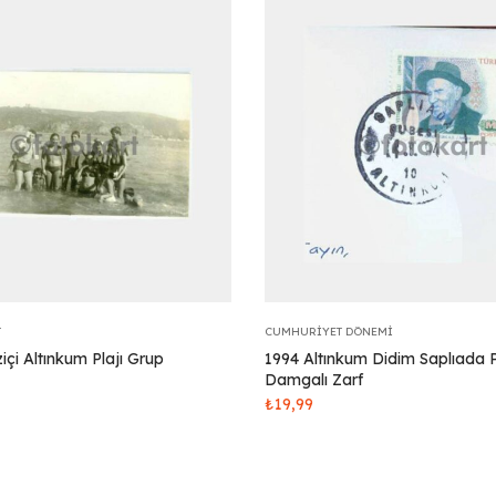
T
CUMHURIYET DÖNEMI
çi Altınkum Plajı Grup
1994 Altınkum Didim Saplıada 
Damgalı Zarf
₺
19,99