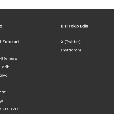
iz
Bizi Takip Edin
l-Fotokart
X (Twitter)
Instagram
e-Efemera
Tarihi
alya
nat
gi
et-CD-DVD