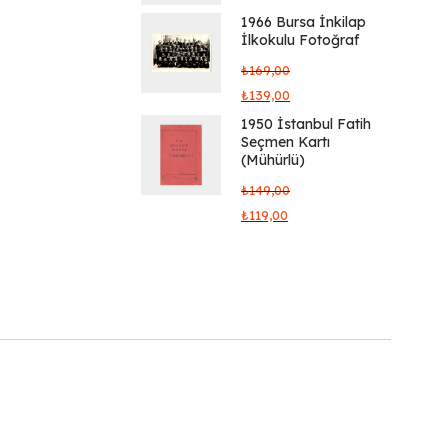
1966 Bursa İnkilap
İlkokulu Fotoğraf
₺
169,00
₺
139,00
1950 İstanbul Fatih
Seçmen Kartı
(Mühürlü)
₺
149,00
₺
119,00