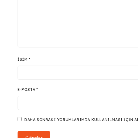
İSIM
*
E-POSTA
*
DAHA SONRAKI YORUMLARIMDA KULLANILMASI IÇIN ADI