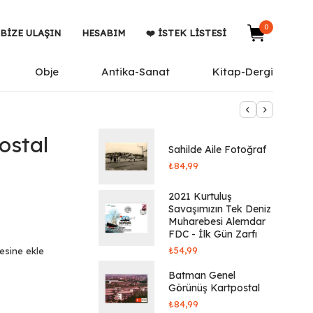
0
BIZE ULAŞIN
HESABIM
❤️ İSTEK LISTESI
Obje
Antika-Sanat
Kitap-Dergi
ostal
Sahilde Aile Fotoğraf
₺
84,99
2021 Kurtuluş
Savaşımızın Tek Deniz
Muharebesi Alemdar
FDC - İlk Gün Zarfı
₺
54,99
tesine ekle
Batman Genel
Görünüş Kartpostal
₺
84,99