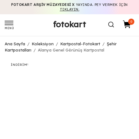
FOTOKART ARŞIV MÜZAYEDESI X
YAYINDA. PEY VERMEK IÇIN
TIKLAYIN.
fotokart
0
MENÜ
Ana Sayfa
/
Koleksiyon
/
Kartpostal-Fotokart
/
Şehir
Kartpostalları
/
Alanya Genel Görünüş Kartpostal
İNDIRIM!