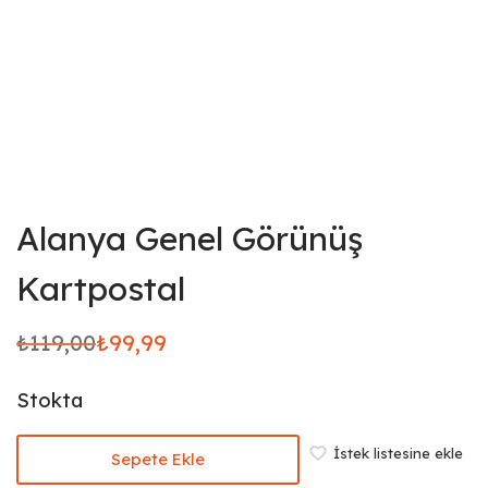
Alanya Genel Görünüş
Kartpostal
₺
119,00
₺
99,99
Orijinal
Şu
fiyat:
andaki
Stokta
₺119,00.
fiyat:
₺99,99.
İstek listesine ekle
Sepete Ekle