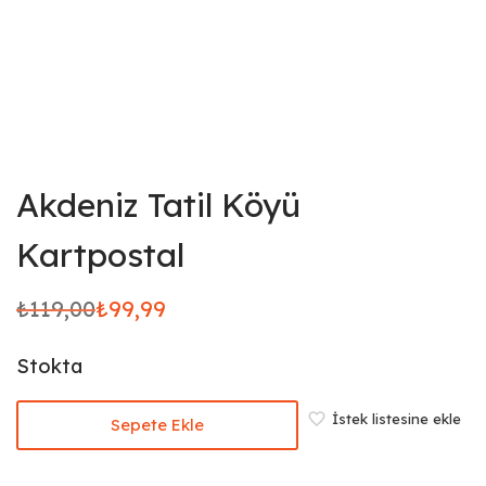
Akdeniz Tatil Köyü
Kartpostal
₺
119,00
₺
99,99
Orijinal
Şu
fiyat:
andaki
Stokta
₺119,00.
fiyat:
₺99,99.
İstek listesine ekle
Sepete Ekle