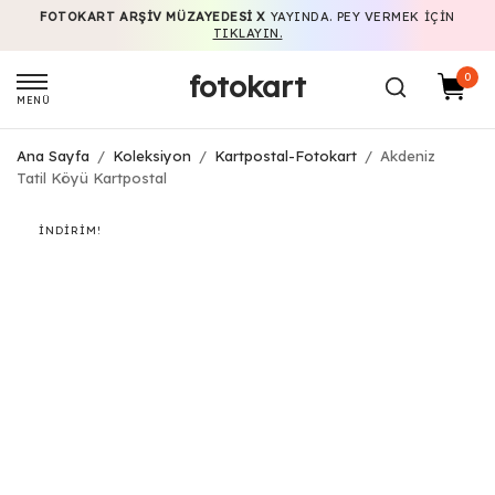
FOTOKART ARŞIV MÜZAYEDESI X
YAYINDA. PEY VERMEK IÇIN
TIKLAYIN.
fotokart
0
MENÜ
Ana Sayfa
/
Koleksiyon
/
Kartpostal-Fotokart
/
Akdeniz
Tatil Köyü Kartpostal
İNDIRIM!