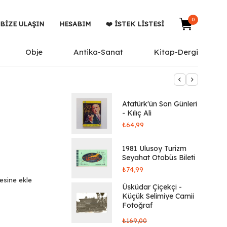
0
BIZE ULAŞIN
HESABIM
❤️ İSTEK LISTESI
Obje
Antika-Sanat
Kitap-Dergi
Atatürk'ün Son Günleri
- Kılıç Ali
₺
64,99
1981 Ulusoy Turizm
Seyahat Otobüs Bileti
₺
74,99
tesine ekle
Üsküdar Çiçekçi -
Küçük Selimiye Camii
Fotoğraf
₺
169,00