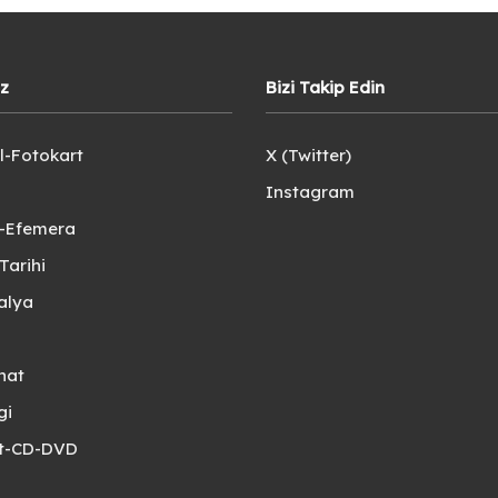
iz
Bizi Takip Edin
l-Fotokart
X (Twitter)
Instagram
e-Efemera
Tarihi
alya
nat
gi
et-CD-DVD