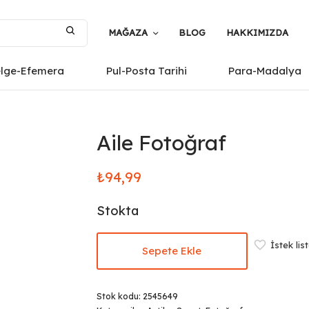
MAĞAZA
BLOG
HAKKIMIZDA
elge-Efemera
Pul-Posta Tarihi
Para-Madalya
Aile Fotoğraf
₺
94,99
Stokta
İstek lis
Sepete Ekle
Stok kodu:
2545649