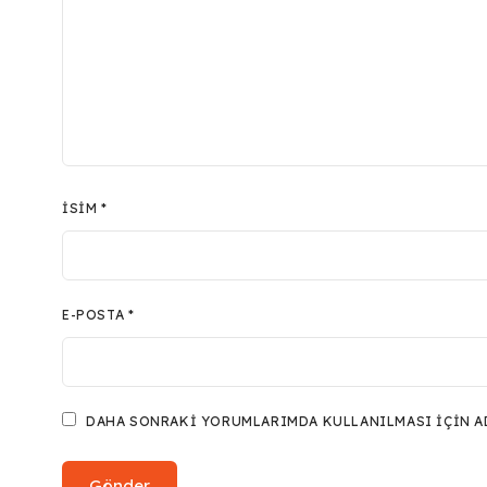
İSIM
*
E-POSTA
*
DAHA SONRAKI YORUMLARIMDA KULLANILMASI IÇIN ADI