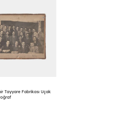
hir Tayyare Fabrikası Uçak
toğraf