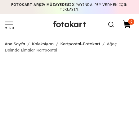
FOTOKART ARŞIV MÜZAYEDESI X
YAYINDA. PEY VERMEK IÇIN
TIKLAYIN.
fotokart
0
MENÜ
Ana Sayfa
/
Koleksiyon
/
Kartpostal-Fotokart
/
Ağaç
Dalında Elmalar Kartpostal