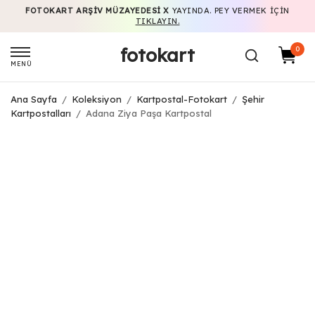
FOTOKART ARŞIV MÜZAYEDESI X
YAYINDA. PEY VERMEK IÇIN
TIKLAYIN.
fotokart
0
MENÜ
Ana Sayfa
/
Koleksiyon
/
Kartpostal-Fotokart
/
Şehir
Kartpostalları
/
Adana Ziya Paşa Kartpostal