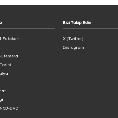
iz
Bizi Takip Edin
l-Fotokart
X (Twitter)
Instagram
e-Efemera
Tarihi
alya
nat
gi
et-CD-DVD