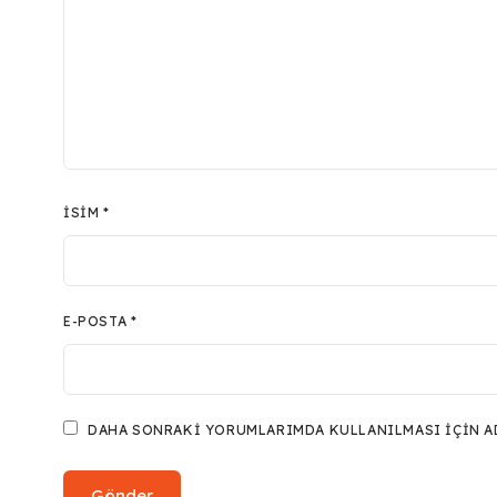
İSIM
*
E-POSTA
*
DAHA SONRAKI YORUMLARIMDA KULLANILMASI IÇIN ADI