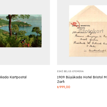
ESKI BELGE-EFEMERA
liada Kartpostal
1909 Büyükada Hotel Bristol 
Zarfı
₺
999,00