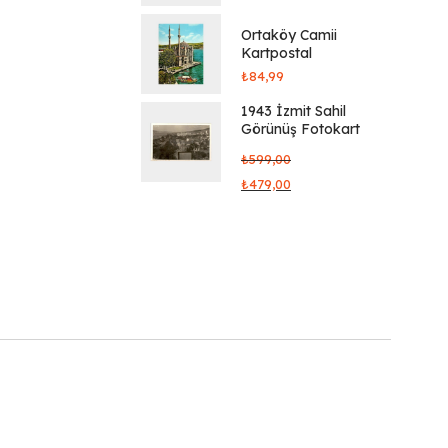
Ortaköy Camii
Kartpostal
₺
84,99
1943 İzmit Sahil
Görünüş Fotokart
₺
599,00
₺
479,00