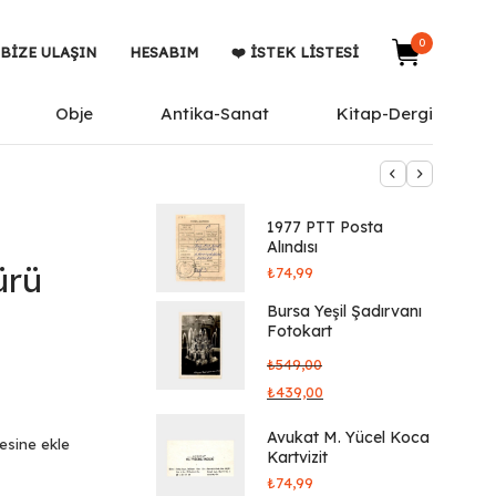
0
BIZE ULAŞIN
HESABIM
❤️ İSTEK LISTESI
Obje
Antika-Sanat
Kitap-Dergi
1977 PTT Posta
Alındısı
ürü
₺
74,99
Bursa Yeşil Şadırvanı
Fotokart
₺
549,00
₺
439,00
Avukat M. Yücel Koca
tesine ekle
Kartvizit
₺
74,99