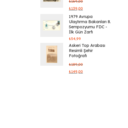
₺
169,00
₺
139,00
1979 Avrupa
Ulaştırma Bakanları 8.
Sempozyumu FDC -
İlk Gün Zarfı
₺
54,99
Askeri Top Arabası
Resimli Şehir
Fotoğrafı
₺
189,00
₺
149,00