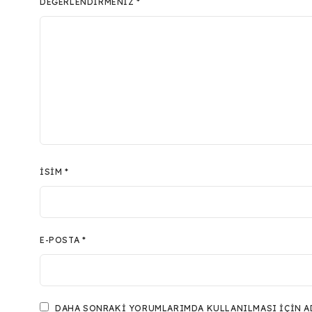
DEĞERLENDIRMENIZ
*
İSIM
*
E-POSTA
*
DAHA SONRAKI YORUMLARIMDA KULLANILMASI IÇIN ADI