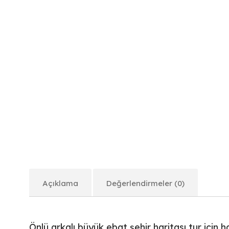
Açıklama
Değerlendirmeler (0)
Önlü arkalı büyük ebat şehir haritası tur için h