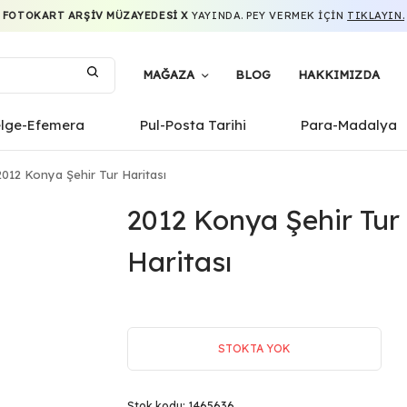
FOTOKART ARŞIV MÜZAYEDESI X
YAYINDA. PEY VERMEK IÇIN
TIKLAYIN.
MAĞAZA
BLOG
HAKKIMIZDA
elge-Efemera
Pul-Posta Tarihi
Para-Madalya
012 Konya Şehir Tur Haritası
2012 Konya Şehir Tur
Haritası
STOKTA YOK
Stok kodu:
1465636