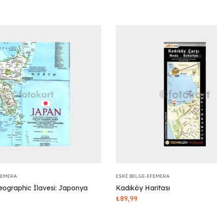
FEMERA
ESKI BELGE-EFEMERA
eographic İlavesi: Japonya
Kadıköy Haritası
₺
89,99