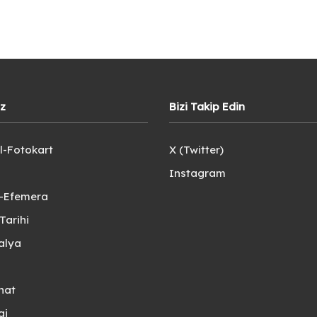
iz
Bizi Takip Edin
l-Fotokart
X (Twitter)
Instagram
e-Efemera
Tarihi
alya
nat
gi