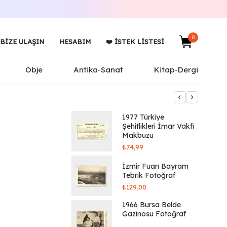
0
BIZE ULAŞIN
HESABIM
❤️ İSTEK LISTESI
Obje
Antika-Sanat
Kitap-Dergi
1977 Türkiye
Şehitlikleri İmar Vakfı
Makbuzu
₺
74,99
İzmir Fuarı Bayram
Tebrik Fotoğraf
₺
129,00
1966 Bursa Belde
Gazinosu Fotoğraf