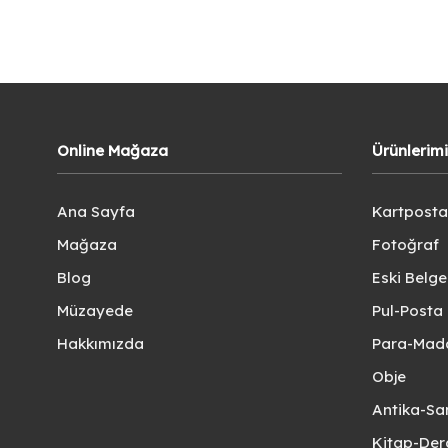
Online Mağaza
Ürünlerim
Ana Sayfa
Kartposta
Mağaza
Fotoğraf
Blog
Eski Belg
Müzayede
Pul-Posta 
Hakkımızda
Para-Mad
Obje
Antika-Sa
Kitap-Der