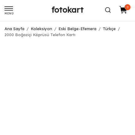
fotokart
0
MENÜ
Ana Sayfa
/
Koleksiyon
/
Eski Belge-Efemera
/
Türkçe
/
2000 Boğaziçi Köprüsü Telefon Kartı