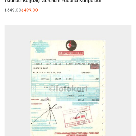
İstanbul Boğaziçi Görünüm Yabancı Kartpostal
₺
649,00
₺
499,00