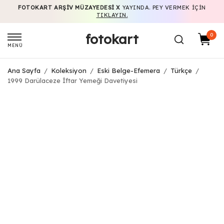
FOTOKART ARŞIV MÜZAYEDESI X
YAYINDA. PEY VERMEK IÇIN
TIKLAYIN.
fotokart
0
MENÜ
Ana Sayfa
/
Koleksiyon
/
Eski Belge-Efemera
/
Türkçe
/
1999 Darülaceze İftar Yemeği Davetiyesi