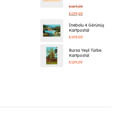
₺
169,00
₺
139,00
İnebolu 4 Görünüş
Kartpostal
₺
109,00
Bursa Yeşil Türbe
Kartpostal
₺
129,00