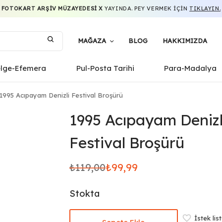
FOTOKART ARŞIV MÜZAYEDESI X
YAYINDA. PEY VERMEK IÇIN
TIKLAYIN.
MAĞAZA
BLOG
HAKKIMIZDA
elge-Efemera
Pul-Posta Tarihi
Para-Madalya
1995 Acıpayam Denizli Festival Broşürü
1995 Acıpayam Denizl
Festival Broşürü
₺
119,00
₺
99,99
Orijinal
Şu
fiyat:
andaki
Stokta
₺119,00.
fiyat:
₺99,99.
İstek lis