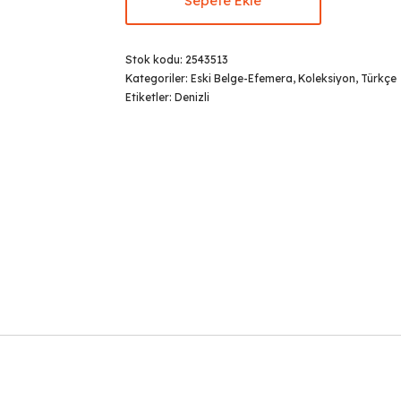
Sepete Ekle
Stok kodu:
2543513
Kategoriler:
Eski Belge-Efemera
,
Koleksiyon
,
Türkçe
Etiketler:
Denizli