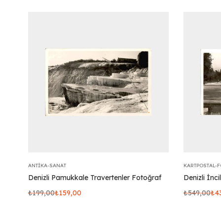
ANTIKA-SANAT
KARTPOSTAL-
Denizli Pamukkale Travertenler Fotoğraf
Denizli İnci
₺
199,00
₺
159,00
₺
549,00
₺
4