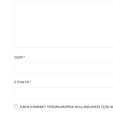
İSIM
*
E-POSTA
*
DAHA SONRAKI YORUMLARIMDA KULLANILMASI IÇIN ADI