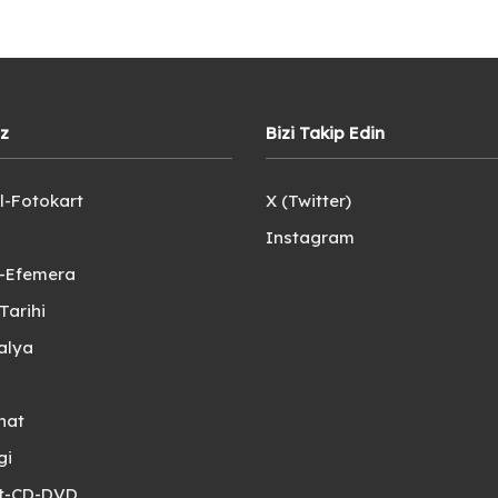
iz
Bizi Takip Edin
l-Fotokart
X (Twitter)
Instagram
e-Efemera
Tarihi
alya
nat
gi
et-CD-DVD