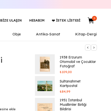
0
BIZE ULAŞIN
HESABIM
❤️ İSTEK LISTESI
Obje
Antika-Sanat
Kitap-Dergi
1938 Erzurum
i
Otomobil ve Çocuklar
Fotoğraf
₺
109,00
Sultanahmet
Kartpostal
₺
84,99
1951 İstanbul
Muallimler Birliği
Bildirisi
tesine ekle