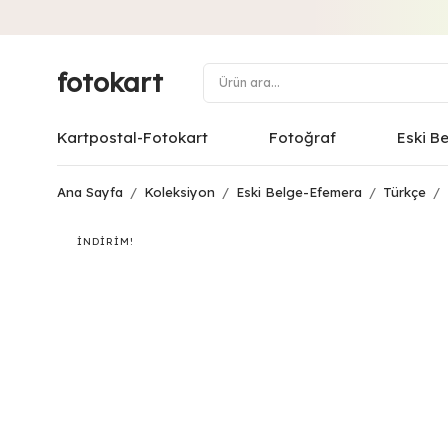
fotokart
Kartpostal-Fotokart
Fotoğraf
Eski B
Ana Sayfa
/
Koleksiyon
/
Eski Belge-Efemera
/
Türkçe
/
İNDIRIM!