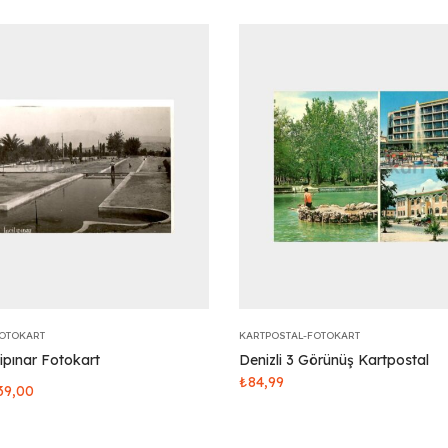
FOTOKART
KARTPOSTAL-FOTOKART
lipınar Fotokart
Denizli 3 Görünüş Kartpostal
₺
84,99
39,00