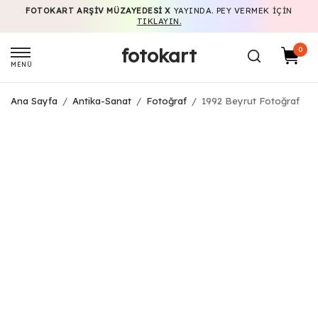
FOTOKART ARŞIV MÜZAYEDESI X
YAYINDA. PEY VERMEK IÇIN
TIKLAYIN.
fotokart
0
MENÜ
Ana Sayfa
/
Antika-Sanat
/
Fotoğraf
/
1992 Beyrut Fotoğraf