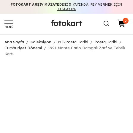
FOTOKART ARŞIV MÜZAYEDESI X
YAYINDA. PEY VERMEK IÇIN
TIKLAYIN.
fotokart
0
MENÜ
Ana Sayfa
/
Koleksiyon
/
Pul-Posta Tarihi
/
Posta Tarihi
/
Cumhuriyet Dönemi
/
1991 Monte Carlo Damgalı Zarf ve Tebrik
Kartı