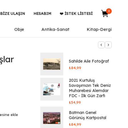
0
BIZE ULAŞIN
HESABIM
❤️ İSTEK LISTESI
Obje
Antika-Sanat
Kitap-Dergi
şlar
Sahilde Aile Fotoğraf
₺
84,99
2021 Kurtuluş
Savaşımızın Tek Deniz
Muharebesi Alemdar
FDC - İlk Gün Zarfı
₺
54,99
Batman Genel
tesine ekle
Görünüş Kartpostal
₺
84,99