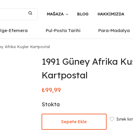
MAĞAZA
BLOG
HAKKIMIZDA
elge-Efemera
Pul-Posta Tarihi
Para-Madalya
y Afrika Kuşlar Kartpostal
1991 Güney Afrika Ku
Kartpostal
₺
99,99
Stokta
İstek lis
Sepete Ekle