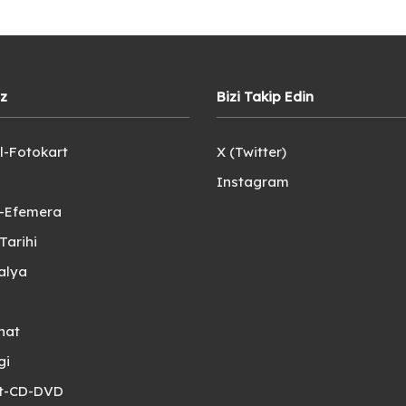
iz
Bizi Takip Edin
l-Fotokart
X (Twitter)
Instagram
e-Efemera
Tarihi
alya
nat
gi
et-CD-DVD