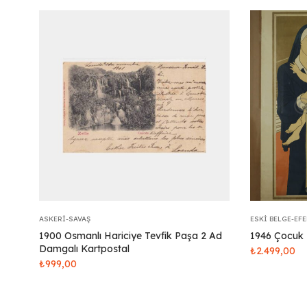
ASKERI-SAVAŞ
ESKI BELGE-EF
1900 Osmanlı Hariciye Tevfik Paşa 2 Ad
1946 Çocuk 
Damgalı Kartpostal
₺
2.499,00
₺
999,00