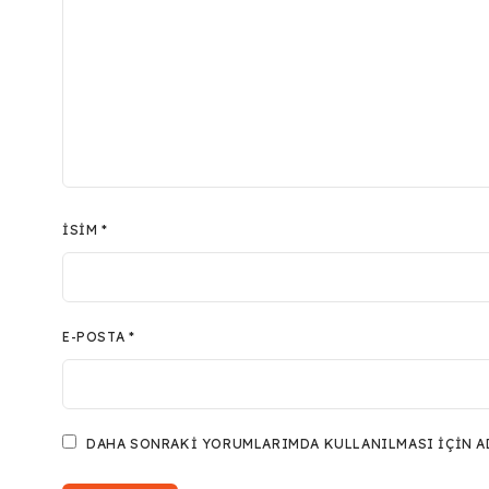
İSIM
*
E-POSTA
*
DAHA SONRAKI YORUMLARIMDA KULLANILMASI IÇIN ADI