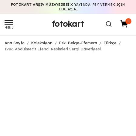
FOTOKART ARŞIV MÜZAYEDESI X
YAYINDA. PEY VERMEK IÇIN
TIKLAYIN.
fotokart
0
MENÜ
Ana Sayfa
/
Koleksiyon
/
Eski Belge-Efemera
/
Türkçe
/
1986 Abdülmecit Efendi Resimleri Sergi Davetiyesi