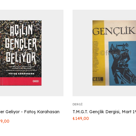
DERGI
ler Geliyor - Fatoş Karahasan
T.M.G.T. Gençlik Dergisi, Mart 
₺
149,00
19,00