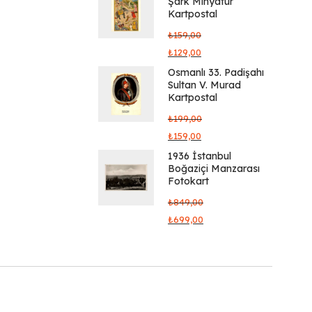
Şark Minyatür
Kartpostal
₺
159,00
₺
129,00
Osmanlı 33. Padişahı
Sultan V. Murad
Kartpostal
₺
199,00
₺
159,00
1936 İstanbul
Boğaziçi Manzarası
Fotokart
₺
849,00
₺
699,00