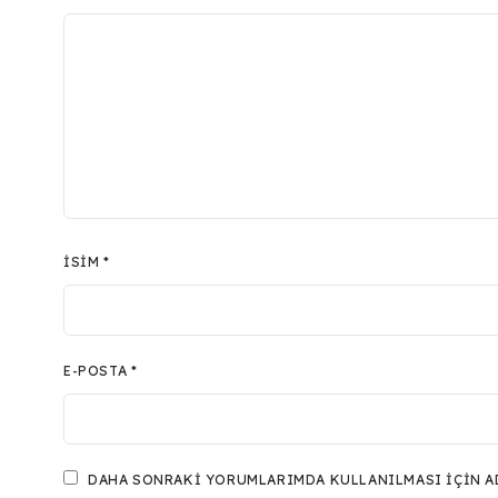
İSIM
*
E-POSTA
*
DAHA SONRAKI YORUMLARIMDA KULLANILMASI IÇIN ADI