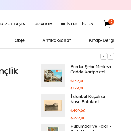
0
BIZE ULAŞIN
HESABIM
❤️ İSTEK LISTESI
Obje
Antika-Sanat
Kitap-Dergi
Burdur Şehir Merkezi
nçlik
Cadde Kartpostal
₺
159,00
₺
129,00
İstanbul Küçüksu
Kasrı Fotokart
₺
499,00
₺
399,00
Hükümdar ve Fakir -