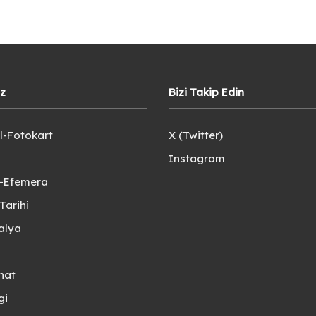
iz
Bizi Takip Edin
l-Fotokart
X (Twitter)
Instagram
e-Efemera
Tarihi
alya
nat
gi