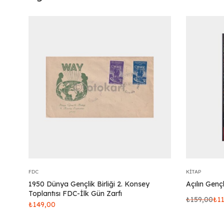
FDC
KITAP
1950 Dünya Gençlik Birliği 2. Konsey
Açılın Genç
Toplantısı FDC-İlk Gün Zarfı
₺
159,00
₺
1
₺
149,00