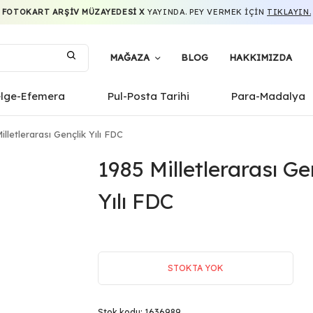
FOTOKART ARŞIV MÜZAYEDESI X
YAYINDA. PEY VERMEK IÇIN
TIKLAYIN.
MAĞAZA
BLOG
HAKKIMIZDA
elge-Efemera
Pul-Posta Tarihi
Para-Madalya
lletlerarası Gençlik Yılı FDC
1985 Milletlerarası Ge
Yılı FDC
STOKTA YOK
Stok kodu:
1636989