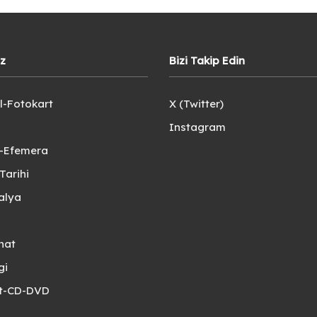
iz
Bizi Takip Edin
l-Fotokart
X (Twitter)
Instagram
e-Efemera
Tarihi
alya
nat
gi
et-CD-DVD