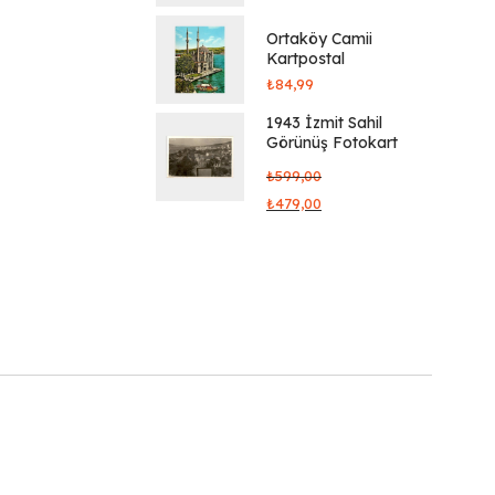
Ortaköy Camii
Kartpostal
₺
84,99
1943 İzmit Sahil
Görünüş Fotokart
₺
599,00
₺
479,00