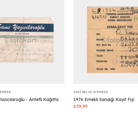
FEMERA
ESKI BELGE-EFEMERA
azıcılaroğlu - Antetli Kağıtta
1976 Emekli Sandığı Kayıt Fişi
₺
59,99