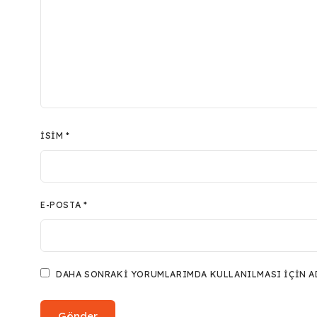
İSIM
*
E-POSTA
*
DAHA SONRAKI YORUMLARIMDA KULLANILMASI IÇIN ADI