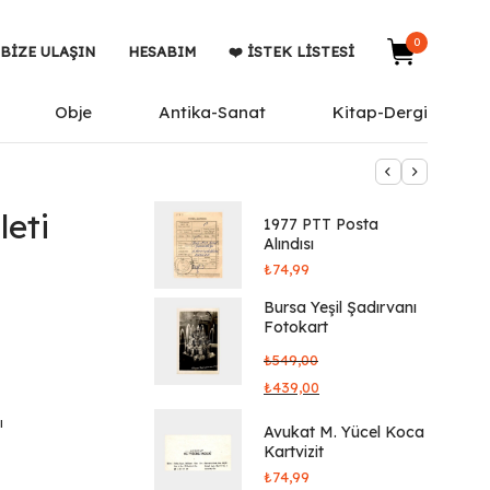
0
BIZE ULAŞIN
HESABIM
❤️ İSTEK LISTESI
Obje
Antika-Sanat
Kitap-Dergi
leti
1977 PTT Posta
Alındısı
₺
74,99
Bursa Yeşil Şadırvanı
Fotokart
₺
549,00
₺
439,00
ı
Avukat M. Yücel Koca
Kartvizit
₺
74,99