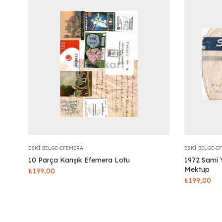
ESKI BELGE-EFEMERA
ESKI BELGE-E
10 Parça Karışık Efemera Lotu
1972 Sami Y
Mektup
₺
199,00
₺
199,00