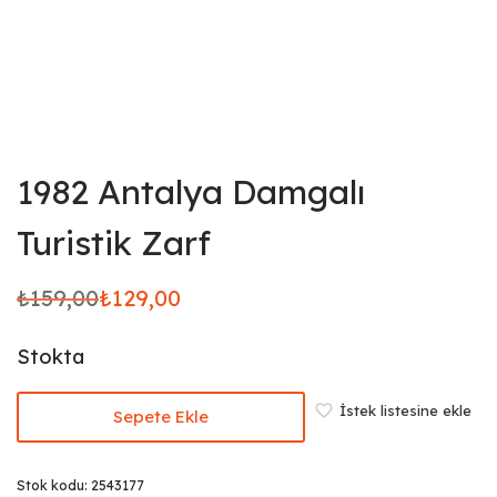
1982 Antalya Damgalı
Turistik Zarf
₺
159,00
₺
129,00
Orijinal
Şu
fiyat:
andaki
Stokta
₺159,00.
fiyat:
₺129,00.
İstek listesine ekle
Sepete Ekle
Stok kodu:
2543177