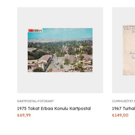
KARTPOSTAL-FOTOKART
CUMHURIYET 
1975 Tokat Erbaa Konulu Kartpostal
1967 Turha
₺
69,99
₺
149,00