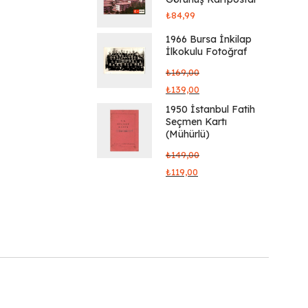
₺
84,99
1966 Bursa İnkilap
İlkokulu Fotoğraf
₺
169,00
₺
139,00
1950 İstanbul Fatih
Seçmen Kartı
(Mühürlü)
₺
149,00
₺
119,00