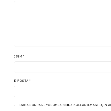
İSIM
*
E-POSTA
*
DAHA SONRAKI YORUMLARIMDA KULLANILMASI IÇIN ADI