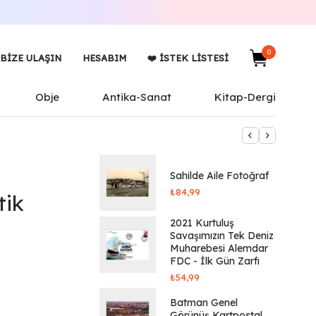
0
BIZE ULAŞIN
HESABIM
❤️ İSTEK LISTESI
Obje
Antika-Sanat
Kitap-Dergi
Sahilde Aile Fotoğraf
₺
84,99
tik
2021 Kurtuluş
Savaşımızın Tek Deniz
Muharebesi Alemdar
FDC - İlk Gün Zarfı
₺
54,99
Batman Genel
Görünüş Kartpostal