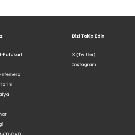
iz
Bizi Takip Edin
l-Fotokart
X (Twitter)
Instagram
e-Efemera
Tarihi
alya
nat
gi
et-CD-DVD