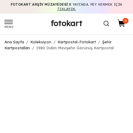
FOTOKART ARŞIV MÜZAYEDESI X
YAYINDA. PEY VERMEK IÇIN
TIKLAYIN.
fotokart
0
MENÜ
Ana Sayfa
/
Koleksiyon
/
Kartpostal-Fotokart
/
Şehir
Kartpostalları
/
1980 Didim Mavişehir Görünüş Kartpostal