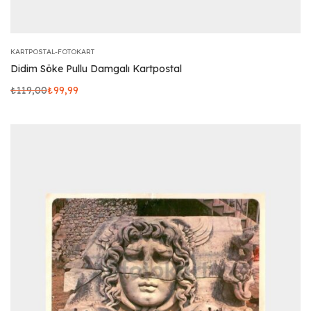
KARTPOSTAL-FOTOKART
Didim Söke Pullu Damgalı Kartpostal
₺
119,00
₺
99,99