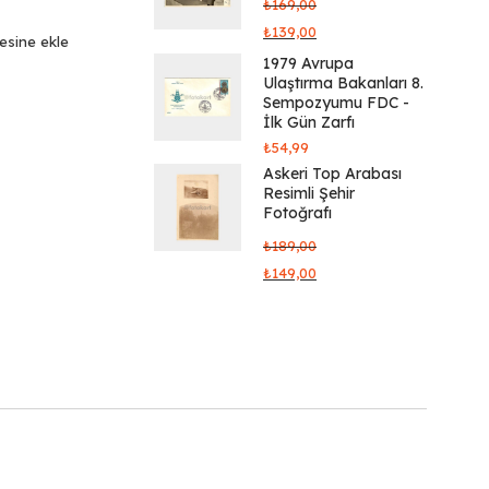
₺
169,00
₺
139,00
tesine ekle
1979 Avrupa
Ulaştırma Bakanları 8.
Sempozyumu FDC -
İlk Gün Zarfı
₺
54,99
Askeri Top Arabası
Resimli Şehir
Fotoğrafı
₺
189,00
₺
149,00