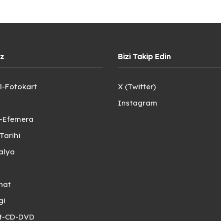
iz
Bizi Takip Edin
l-Fotokart
X (Twitter)
Instagram
e-Efemera
Tarihi
alya
nat
gi
et-CD-DVD