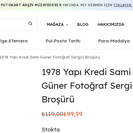
FOTOKART ARŞIV MÜZAYEDESI X
YAYINDA. PEY VERMEK IÇIN
TIKLAYIN.
MAĞAZA
BLOG
HAKKIMIZDA
elge-Efemera
Pul-Posta Tarihi
Para-Madalya
1978 Yapı Kredi Sami Güner Fotoğraf Sergisi Broşürü
1978 Yapı Kredi Sami
Güner Fotoğraf Sergi
Broşürü
₺
119,00
₺
99,99
Orijinal
Şu
fiyat:
andaki
Stokta
₺119,00.
fiyat: