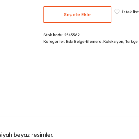
₺99,99.
İstek lis
Sepete Ekle
Stok kodu:
2543562
Kategoriler:
Eski Belge-Efemera
,
Koleksiyon
,
Türkçe
siyah beyaz resimler.