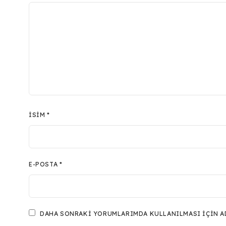
İSIM
*
E-POSTA
*
DAHA SONRAKI YORUMLARIMDA KULLANILMASI IÇIN ADI