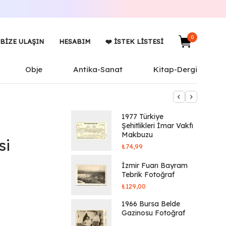
0
BIZE ULAŞIN
HESABIM
❤️ İSTEK LISTESI
Obje
Antika-Sanat
Kitap-Dergi
1977 Türkiye
Şehitlikleri İmar Vakfı
Makbuzu
si
₺
74,99
İzmir Fuarı Bayram
Tebrik Fotoğraf
₺
129,00
1966 Bursa Belde
Gazinosu Fotoğraf