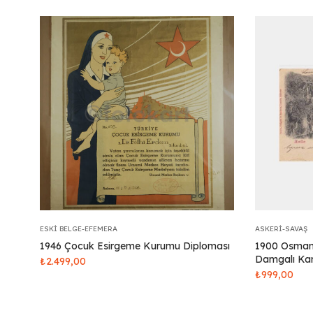
ESKI BELGE-EFEMERA
ASKERI-SAVAŞ
1946 Çocuk Esirgeme Kurumu Diploması
1900 Osmanl
Damgalı Kar
₺
2.499,00
₺
999,00