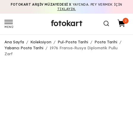
FOTOKART ARŞIV MÜZAYEDESI X
YAYINDA. PEY VERMEK IÇIN
TIKLAYIN.
fotokart
0
MENÜ
Ana Sayfa
/
Koleksiyon
/
Pul-Posta Tarihi
/
Posta Tarihi
/
Yabancı Posta Tarihi
/
1976 Fransa-Rusya Diplomatik Pullu
Zarf