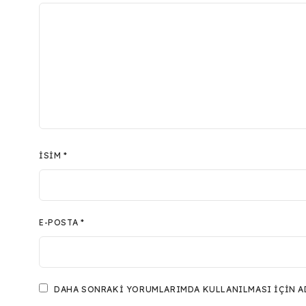
İSIM
*
E-POSTA
*
DAHA SONRAKI YORUMLARIMDA KULLANILMASI IÇIN ADI