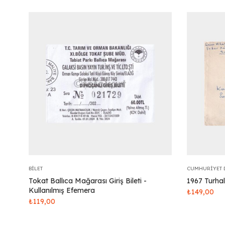
BILET
CUMHURIYET 
Tokat Ballıca Mağarası Giriş Bileti -
1967 Turha
Kullanılmış Efemera
₺
149,00
₺
119,00