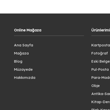
Online Mağaza
Ürünlerim
Ana Sayfa
Kartposta
Mağaza
Fotoğraf
Blog
Eski Belg
Müzayede
Pul-Posta 
Hakkımızda
Para-Mad
Obje
Antika-Sa
Kitap-Der
Plak-Kas