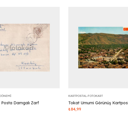
DÖNEMI
KARTPOSTAL-FOTOKART
l Posta Damgalı Zarf
Tokat Umumi Görünüş Kartpos
₺
84,99