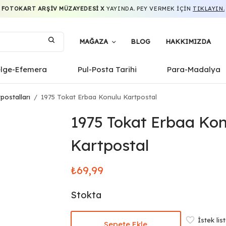
FOTOKART ARŞIV MÜZAYEDESI X
YAYINDA. PEY VERMEK IÇIN
TIKLAYIN.
MAĞAZA
BLOG
HAKKIMIZDA
elge-Efemera
Pul-Posta Tarihi
Para-Madalya
postalları
/
1975 Tokat Erbaa Konulu Kartpostal
1975 Tokat Erbaa Kon
Kartpostal
₺
69,99
Stokta
İstek lis
Sepete Ekle