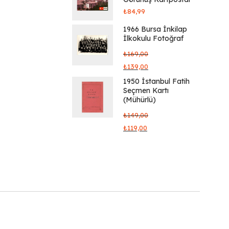
₺
84,99
1966 Bursa İnkilap
İlkokulu Fotoğraf
₺
169,00
₺
139,00
1950 İstanbul Fatih
Seçmen Kartı
(Mühürlü)
₺
149,00
₺
119,00