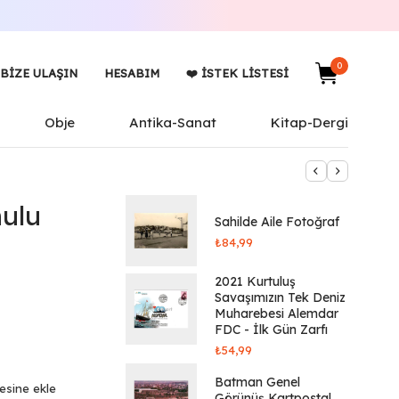
0
BIZE ULAŞIN
HESABIM
❤️ İSTEK LISTESI
Obje
Antika-Sanat
Kitap-Dergi
ulu
Sahilde Aile Fotoğraf
₺
84,99
2021 Kurtuluş
Savaşımızın Tek Deniz
Muharebesi Alemdar
FDC - İlk Gün Zarfı
₺
54,99
Batman Genel
tesine ekle
Görünüş Kartpostal