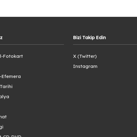
iz
Bizi Takip Edin
l-Fotokart
X (Twitter)
Instagram
e-Efemera
Tarihi
alya
nat
gi
et-CD-DVD