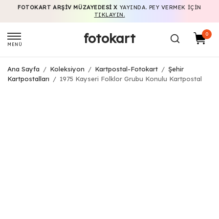
FOTOKART ARŞIV MÜZAYEDESI X
YAYINDA. PEY VERMEK IÇIN
TIKLAYIN.
fotokart
0
MENÜ
Ana Sayfa
/
Koleksiyon
/
Kartpostal-Fotokart
/
Şehir
Kartpostalları
/
1975 Kayseri Folklor Grubu Konulu Kartpostal