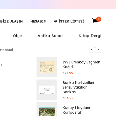
0
BIZE ULAŞIN
HESABIM
❤️ İSTEK LISTESI
Obje
Antika-Sanat
Kitap-Dergi
rtpostal
.
1991 Erenköy Seçmen
Kağıdı
₺
74,99
Banka Kartvizitleri
Serisi, Vakıflar
Bankası
₺
84,99
Kızılay Meydanı
Kartpostal