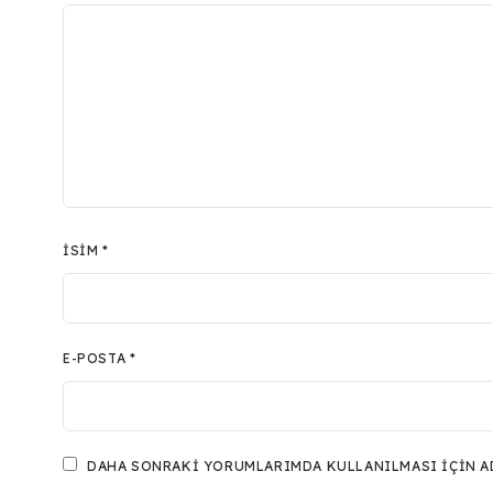
İSIM
*
E-POSTA
*
DAHA SONRAKI YORUMLARIMDA KULLANILMASI IÇIN ADI