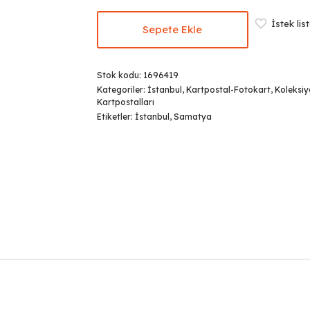
İstek lis
Sepete Ekle
Stok kodu:
1696419
Kategoriler:
İstanbul
,
Kartpostal-Fotokart
,
Koleksi
Kartpostalları
Etiketler:
İstanbul
,
Samatya