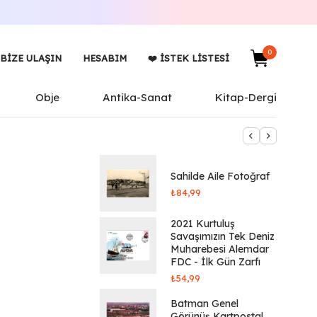
0
BIZE ULAŞIN
HESABIM
❤️ İSTEK LISTESI
Obje
Antika-Sanat
Kitap-Dergi
Sahilde Aile Fotoğraf
₺
84,99
2021 Kurtuluş
Savaşımızın Tek Deniz
Muharebesi Alemdar
FDC - İlk Gün Zarfı
₺
54,99
Batman Genel
Görünüş Kartpostal