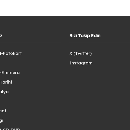
iz
Bizi Takip Edin
l-Fotokart
X (Twitter)
Instagram
e-Efemera
Tarihi
alya
nat
gi
et-CD-DVD