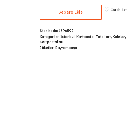
İstek lis
Sepete Ekle
Stok kodu:
1696597
Kategoriler:
İstanbul
,
Kartpostal-Fotokart
,
Koleksi
Kartpostalları
Etiketler:
Bayrampaşa