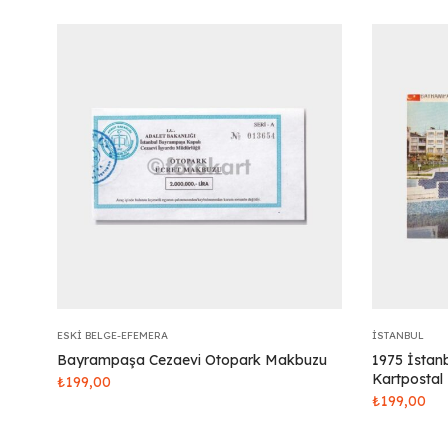
ESKI BELGE-EFEMERA
İSTANBUL
Bayrampaşa Cezaevi Otopark Makbuzu
1975 İstan
Kartpostal
₺
199,00
₺
199,00