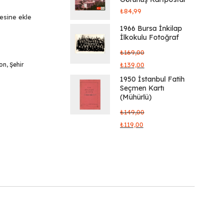
₺
84,99
tesine ekle
1966 Bursa İnkilap
İlkokulu Fotoğraf
₺
169,00
yon
,
Şehir
₺
139,00
1950 İstanbul Fatih
Seçmen Kartı
(Mühürlü)
₺
149,00
₺
119,00