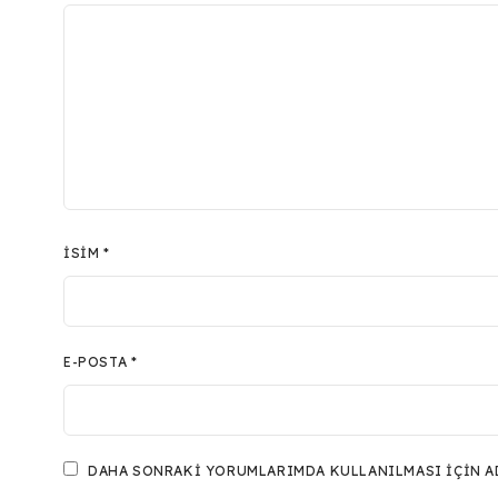
İSIM
*
E-POSTA
*
DAHA SONRAKI YORUMLARIMDA KULLANILMASI IÇIN ADI