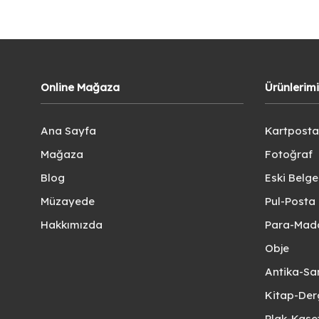
Online Mağaza
Ürünlerim
Ana Sayfa
Kartposta
Mağaza
Fotoğraf
Blog
Eski Belg
Müzayede
Pul-Posta 
Hakkımızda
Para-Mad
Obje
Antika-Sa
Kitap-Der
Plak-Kas