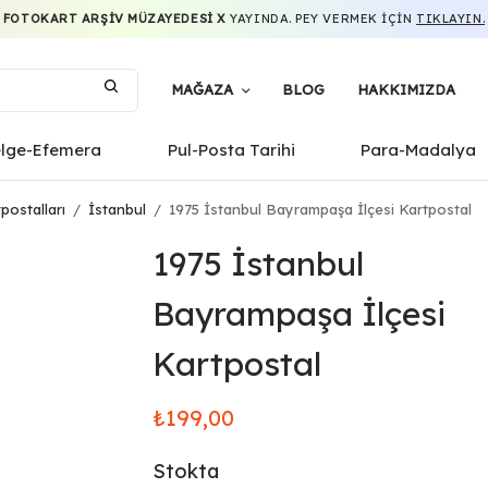
FOTOKART ARŞIV MÜZAYEDESI X
YAYINDA. PEY VERMEK IÇIN
TIKLAYIN.
MAĞAZA
BLOG
HAKKIMIZDA
elge-Efemera
Pul-Posta Tarihi
Para-Madalya
postalları
/
İstanbul
/
1975 İstanbul Bayrampaşa İlçesi Kartpostal
1975 İstanbul
Bayrampaşa İlçesi
Kartpostal
₺
199,00
Stokta