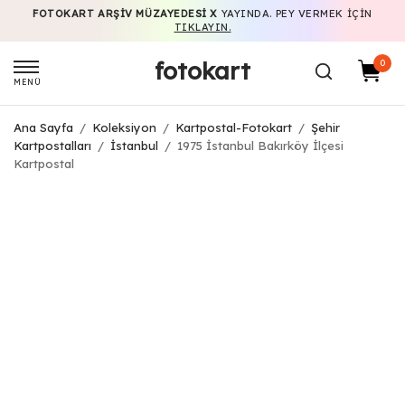
FOTOKART ARŞIV MÜZAYEDESI X
YAYINDA. PEY VERMEK IÇIN
TIKLAYIN.
fotokart
0
MENÜ
Ana Sayfa
/
Koleksiyon
/
Kartpostal-Fotokart
/
Şehir
Kartpostalları
/
İstanbul
/
1975 İstanbul Bakırköy İlçesi
Kartpostal