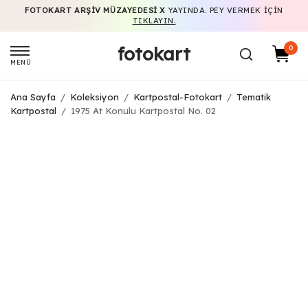
FOTOKART ARŞIV MÜZAYEDESI X
YAYINDA. PEY VERMEK IÇIN
TIKLAYIN.
fotokart
0
MENÜ
Ana Sayfa
/
Koleksiyon
/
Kartpostal-Fotokart
/
Tematik
Kartpostal
/
1975 At Konulu Kartpostal No. 02